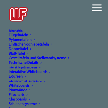
Schultafeln
Flügeltafeln
Pylonentafeln
Einflächen-Schiebetafeln
Doppeltafel
ING. FURTHNER
Blatt-Tafel
Kommunikation verändert sich –
Qualität bleibt
Gestelltafeln und Stellwandsysteme
Technische Details
Seit 1952
Interaktiv präsentieren
Interaktive Whiteboards
E-Screen
Whiteboards & Pinnwände
Whiteboards
Pinnwände
Flipcharts
Top Qualität für Top
Glasboards
Schienensysteme