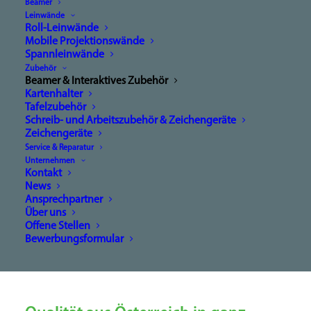
Ausbildung!
Beamer
Leinwände
Roll-Leinwände
Die ART des Lehrens!
Mobile Projektionswände
Auf das richtige Material kommt es
Spannleinwände
Zubehör
an!
Beamer & Interaktives Zubehör
Kartenhalter
Tafelzubehör
Schreib- und Arbeitszubehör & Zeichengeräte
Zeichengeräte
Service & Reparatur
Unternehmen
Kontakt
News
Ansprechpartner
Über uns
Offene Stellen
Bewerbungsformular