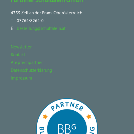
Furthner Schultafeln GmbH
4755 Zell an der Pram, Oberösterreich
T
07764/8264-0
E
bestellung@schultafeln.at
Newsletter
Kontakt
Ansprechpartner
Datenschutzerklärung
Impressum