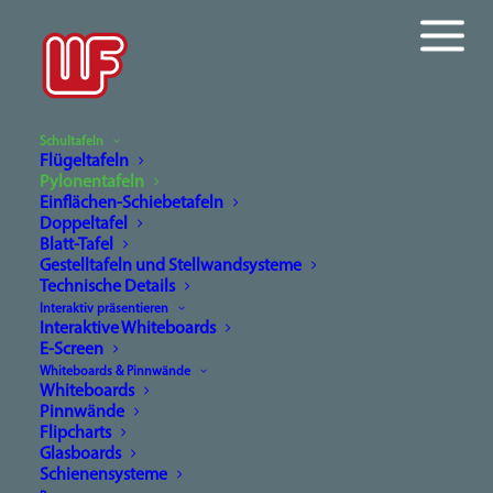
Schultafeln
Flügeltafeln
Pylonentafeln
Pylonentafeln
Einflächen-Schiebetafeln
Doppeltafel
Home
Schultafeln
Pylonentafeln
Blatt-Tafel
Gestelltafeln und Stellwandsysteme
Technische Details
Interaktiv präsentieren
Interaktive Whiteboards
E-Screen
Whiteboards & Pinnwände
Whiteboards
Top Pylonentafeln für
Pinnwände
Flipcharts
Top Ausbildung!
Glasboards
Schienensysteme