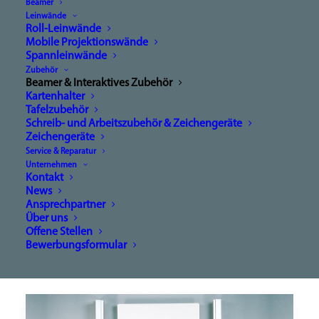
Beamer
Die ART des Lehrens!
Leinwände
Auf das richtige Material kommt es
Roll-Leinwände
Mobile Projektionswände
an!
Spannleinwände
Zubehör
Beamer & Interaktives Zubehör
Kartenhalter
Tafelzubehör
Schreib- und Arbeitszubehör & Zeichengeräte
Zeichengeräte
Service & Reparatur
Unternehmen
Kontakt
News
Ansprechpartner
Über uns
Offene Stellen
Bewerbungsformular