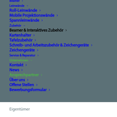
Beamer
Leinwände
Roll-Leinwände
Mobile Projektionswände
Spannleinwände
Zubehör
Beamer & Interaktives Zubehör
Kartenhalter
Tafelzubehör
Schreib- und Arbeitszubehör & Zeichengeräte
Zeichengeräte
Service & Reparatur
Unternehmen
Kontakt
News
Ansprechpartner
Über uns
Offene Stellen
Bewerbungsformular
Walter Furthner jun. B. Eng.
Eigentümer