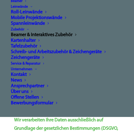
Beamer
Leinwände
Roll-Leinwände
Mobile Projektionswände
Pflichtfelder
*
Spannleinwände
*
Vorname
Zubehör
Beamer & Interaktives Zubehör
Kartenhalter
Tafelzubehör
Schreib- und Arbeitszubehör & Zeichengeräte
Zeichengeräte
*
Nachname
Service & Reparatur
Unternehmen
Kontakt
News
Ansprechpartner
*
E-Mail
Über uns
Offene Stellen
Bewerbungsformular
Wir verarbeiten Ihre Daten ausschließlich auf
Grundlage der gesetzlichen Bestimmungen (DSGVO,