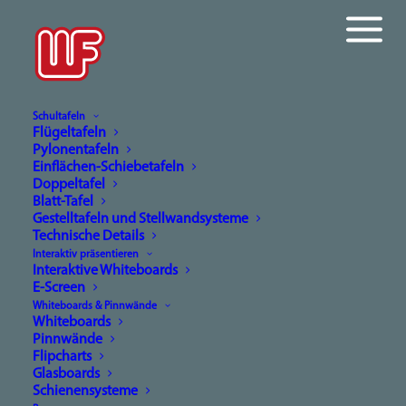
Schultafeln
Flügeltafeln
Pylonentafeln
Online-Newsletter
Einflächen-Schiebetafeln
Doppeltafel
Home
Online-Newsletter
Blatt-Tafel
Gestelltafeln und Stellwandsysteme
Technische Details
Interaktiv präsentieren
Interaktive Whiteboards
E-Screen
Whiteboards & Pinnwände
Whiteboards
Online-Newsletter
Pinnwände
Flipcharts
Glasboards
So bleiben Sie steht’s auf dem
Schienensysteme
Laufenden!