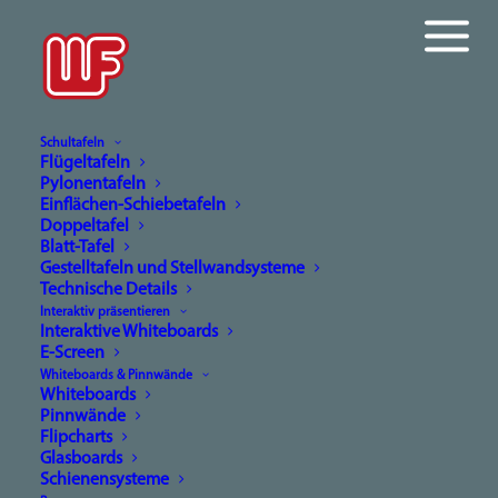
Schultafeln
Flügeltafeln
Pylonentafeln
Whiteboard mit interaktiven Touch-Projektor
Einflächen-Schiebetafeln
Doppeltafel
Home
Interaktiv präsentieren
Interaktive Whiteboards
Blatt-Tafel
Whiteboard mit interaktiven Touch-Projektor
Gestelltafeln und Stellwandsysteme
Technische Details
Interaktiv präsentieren
Interaktive Whiteboards
E-Screen
Whiteboards & Pinnwände
Whiteboards
Pinnwände
Whiteboard mit
Flipcharts
Glasboards
interaktiven Touch-
Schienensysteme