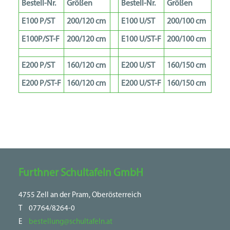
Bestell-Nr.
Größen
Bestell-Nr.
Größen
E100 P/ST
200/120 cm
E100 U/ST
200/100 cm
E100P/ST-F
200/120 cm
E100 U/ST-F
200/100 cm
E200 P/ST
160/120 cm
E200 U/ST
160/150 cm
E200 P/ST-F
160/120 cm
E200 U/ST-F
160/150 cm
Furthner Schultafeln GmbH
4755 Zell an der Pram, Oberösterreich
T
07764/8264-0
E
bestellung@schultafeln.at