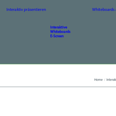
Interaktiv präsentieren
Whiteboards
Interaktive
Whiteboards
E-Screen
Home
Interak