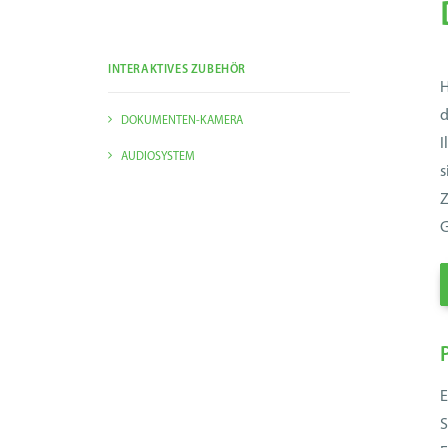
INTERAKTIVES ZUBEHÖR
H
d
D
DOKUMENTEN-KAMERA
I
t
AUDIOSYSTEM
s
Z
G
E
S