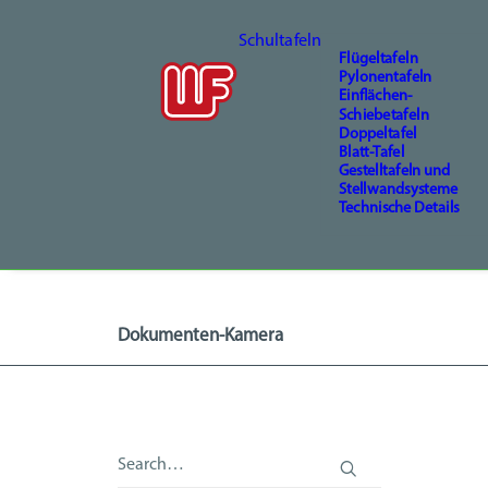
Schultafeln
Flügeltafeln
Pylonentafeln
Einflächen-
Schiebetafeln
Doppeltafel
Blatt-Tafel
Gestelltafeln und
Stellwandsysteme
Technische Details
Dokumenten-Kamera