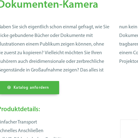
Dokumenten-Kamera
aben Sie sich eigentlich schon einmal gefragt, wie Sie
nun kein Problem mehr – mit der Epson
icke gebundene Bücher oder Dokumente mit
okumentenkamera. Dieses Gerät besteht aus einer
llustrationen einem Publikum zeigen können, ohne
ragbaren und verstellbaren Kamera, die sich direkt mit
ie zuerst zu kopieren? Vielleicht möchten Sie Ihren
einem Computer oder mit den neuesten Epson
uhörern auch dreidimensionale oder zerbrechliche
Projektor
egenstände in Großaufnahme zeigen? Das alles ist
Katalog anfordern
Produktdetails:
infacher Transport
chnelles Anschließen