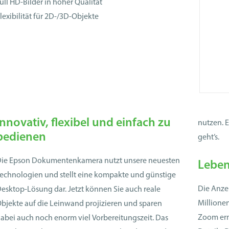
ull HD-Bilder in hoher Qualität
lexibilität für 2D-/3D-Objekte
Innovativ, flexibel und einfach zu
nutzen. 
bedienen
geht’s.
ie Epson Dokumentenkamera nutzt unsere neuesten
Leben
echnolo­gien und stellt eine kompakte und günstige
Die Anzei
esktop-Lösung dar. Jetzt können Sie auch reale
Millionen
bjekte auf die Leinwand projizieren und sparen
Zoom erm
abei auch noch enorm viel Vorbereitungszeit. Das