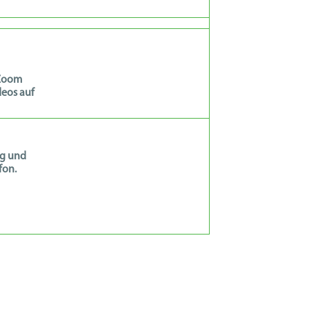
 Zoom
deos auf
g und
fon.